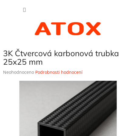
Přejít
NÁKU
na
obsah
KOŠÍK
3K Čtvercová karbonová trubka
25x25 mm
Průměrné
Neohodnoceno
Podrobnosti hodnocení
hodnocení
produktu
je
0,0
z
5
hvězdiček.