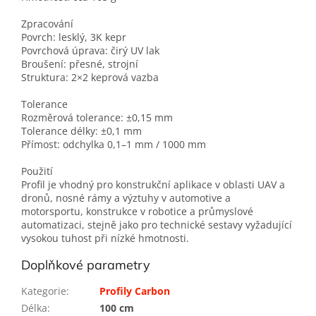
Zpracování
Povrch: lesklý, 3K kepr
Povrchová úprava: čirý UV lak
Broušení: přesné, strojní
Struktura: 2×2 keprová vazba
Tolerance
Rozměrová tolerance: ±0,15 mm
Tolerance délky: ±0,1 mm
Přímost: odchylka 0,1–1 mm / 1000 mm
Použití
Profil je vhodný pro konstrukční aplikace v oblasti UAV a
dronů, nosné rámy a výztuhy v automotive a
motorsportu, konstrukce v robotice a průmyslové
automatizaci, stejně jako pro technické sestavy vyžadující
vysokou tuhost při nízké hmotnosti.
Doplňkové parametry
Kategorie
:
Profily Carbon
Délka
:
100 cm