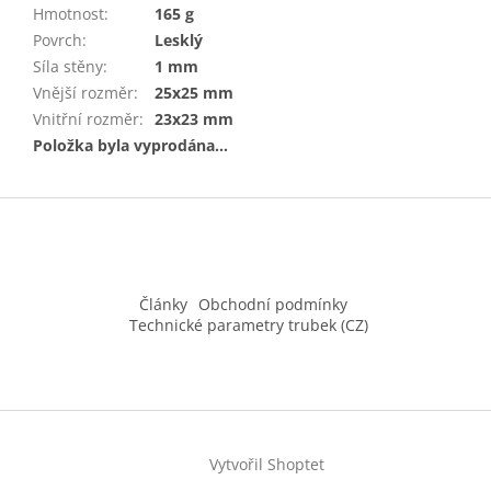
Hmotnost
:
165 g
Povrch
:
Lesklý
Síla stěny
:
1 mm
Vnější rozměr
:
25x25 mm
Vnitřní rozměr
:
23x23 mm
Položka byla vyprodána…
Z
á
p
a
t
Články
Obchodní podmínky
í
Technické parametry trubek (CZ)
Vytvořil Shoptet