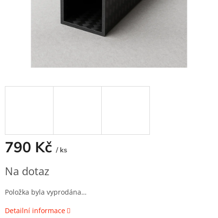
790 Kč
/ ks
Měrná
Na dotaz
cena:
Položka byla vyprodána…
Detailní informace