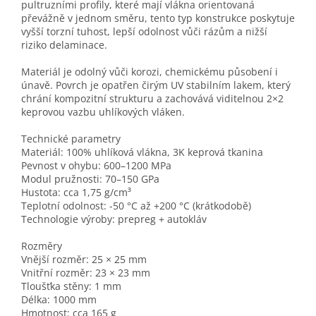
pultruzními profily, které mají vlákna orientovaná
převážně v jednom směru, tento typ konstrukce poskytuje
vyšší torzní tuhost, lepší odolnost vůči rázům a nižší
riziko delaminace.
Materiál je odolný vůči korozi, chemickému působení i
únavě. Povrch je opatřen čirým UV stabilním lakem, který
chrání kompozitní strukturu a zachovává viditelnou 2×2
keprovou vazbu uhlíkových vláken.
Technické parametry
Materiál: 100% uhlíková vlákna, 3K keprová tkanina
Pevnost v ohybu: 600–1200 MPa
Modul pružnosti: 70–150 GPa
Hustota: cca 1,75 g/cm³
Teplotní odolnost: -50 °C až +200 °C (krátkodobě)
Technologie výroby: prepreg + autokláv
Rozměry
Vnější rozměr: 25 × 25 mm
Vnitřní rozměr: 23 × 23 mm
Tloušťka stěny: 1 mm
Délka: 1000 mm
Hmotnost: cca 165 g