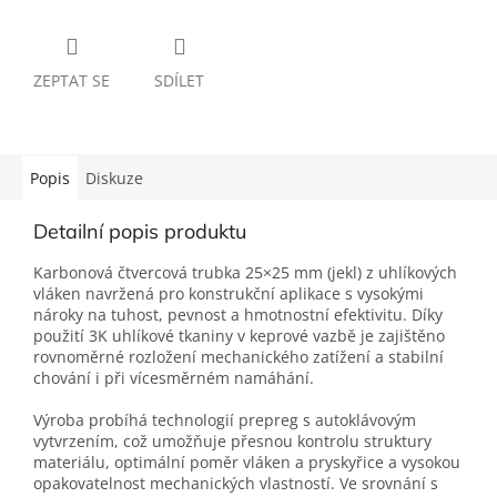
ZEPTAT SE
SDÍLET
Popis
Diskuze
Detailní popis produktu
Karbonová čtvercová trubka 25×25 mm (jekl) z uhlíkových
vláken navržená pro konstrukční aplikace s vysokými
nároky na tuhost, pevnost a hmotnostní efektivitu. Díky
použití 3K uhlíkové tkaniny v keprové vazbě je zajištěno
rovnoměrné rozložení mechanického zatížení a stabilní
chování i při vícesměrném namáhání.
Výroba probíhá technologií prepreg s autoklávovým
vytvrzením, což umožňuje přesnou kontrolu struktury
materiálu, optimální poměr vláken a pryskyřice a vysokou
opakovatelnost mechanických vlastností. Ve srovnání s