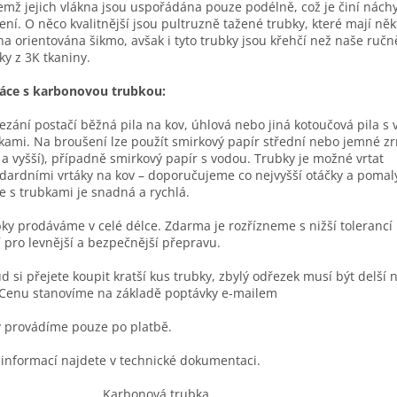
emž jejich vlákna jsou uspořádána pouze podélně, což je činí nách
ení. O něco kvalitnější jsou pultruzně tažené trubky, které mají něk
na orientována šikmo, avšak i tyto trubky jsou křehčí než naše ručn
ky z 3K tkaniny.
áce s karbonovou trubkou:
ezání postačí běžná pila na kov, úhlová nebo jiná kotoučová pila s
kami. Na broušení lze použít smirkový papír střední nebo jemné zrn
 a vyšší), případně smirkový papír s vodou. Trubky je možné vrtat
dardními vrtáky na kov – doporučujeme co nejvyšší otáčky a pomal
e s trubkami je snadná a rychlá.
ky prodáváme v celé délce. Zdarma je rozřízneme s nižší tolerancí 
í pro levnější a bezpečnější přepravu.
d si přejete koupit kratší kus trubky, zbylý odřezek musí být delší 
Cenu stanovíme na základě poptávky e-mailem
 provádíme pouze po platbě.
 informací najdete v technické dokumentaci.
Karbonová trubka