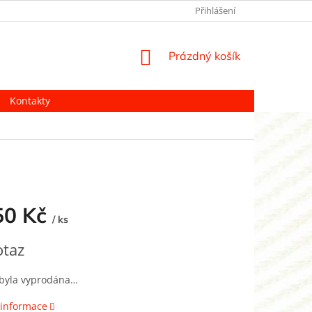
Přihlášení
NÁKUPNÍ
Prázdný košík
KOŠÍK
Kontakty
50 Kč
/ ks
otaz
 byla vyprodána…
 informace