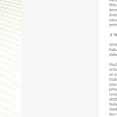
Přes
8mm 
možn
zasu
jemn
🔬
T
Stří
tlak
vlák
Použ
vrst
ve v
trub
jsou
přes
Unid
ohyb
Naše
stav
Na r