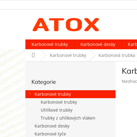
Přejít
na
obsah
Karbonové trubky
Karbonové desky
Karb
Domů
Karbonové trubky
Karbonová trubka 
P
Kar
o
Přeskočit
s
Průměr
Kategorie
Neoho
kategorie
t
hodnoc
r
produk
Karbonové trubky
a
je
Karbonové trubky
n
0,0
Uhlíkové trubky
z
n
5
í
Trubky z uhlíkových vláken
hvězdič
p
Karbonové desky
a
Karbonové tyče