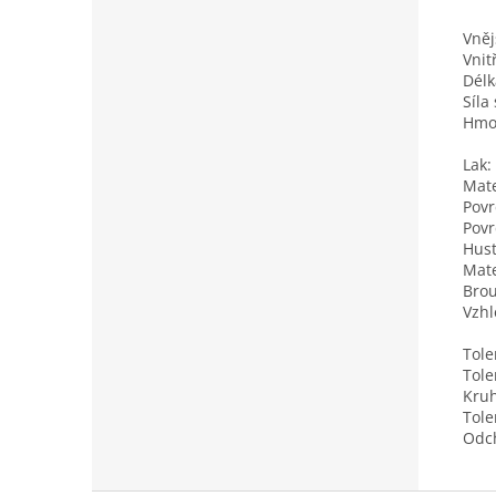
Vněj
Vnit
Délk
Síla
Hmo
Lak:
Mate
Povr
Povr
Hust
Mate
Brou
Vzhl
Tole
Tole
Kruh
Tole
Odch