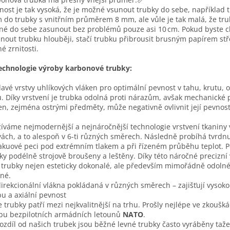
nost je tak vysoká, že je možné vsunout trubky do sebe, například 
do trubky s vnitřním průměrem 8 mm, ale vůle je tak malá, že tru
é do sebe zasunout bez problémů pouze asi 10 cm. Pokud byste ch
nout trubku hlouběji, stačí trubku přibrousit brusným papírem stř
é zrnitosti.
echnologie výroby karbonové trubky:
davé vrstvy uhlíkových vláken pro optimální pevnost v tahu, krutu, 
u. Díky vrstvení je trubka odolná proti nárazům, avšak mechanické
en, zejména ostrými předměty, může negativně ovlivnit její pevnost
íváme nejmodernější a nejnáročnější technologie vrstvení tkaniny
vách, a to alespoň v 6-ti různých směrech. Následně probíhá tvrdnu
akuové peci pod extrémním tlakem a při řízeném průběhu teplot. P
ky podélně strojově broušeny a leštěny. Díky této náročné precizní
 trubky nejen esteticky dokonalé, ale především mimořádně odolné
né.
irekcionální vlákna pokládaná v různých směrech – zajišťují vysoko
u a axiální pevnost
 trubky patří mezi nejkvalitnější na trhu. Prošly nejlépe ve zkoušk
bu bezpilotních armádních letounů
NATO
.
ozdíl od našich trubek jsou běžné levné trubky často vyráběny taž