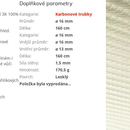
Doplňkové parametry
ní 3K 100%
Kategorie
:
Karbonové trubky
Průměr
:
⌀ 16 mm
Délka
:
160 cm
zhled.
Kategorie
:
⌀ 16 mm
inové
Vnější průměr
:
⌀ 16 mm
Vnitřní průměr
:
⌀ 13 mm
Délka
:
160 cm
élném i
Síla stěny
:
1,5 mm
é vůči
Hmotnost
:
170,5 g
Povrch
:
Lesklý
uhlíkových
Položka byla vyprodána…
ách