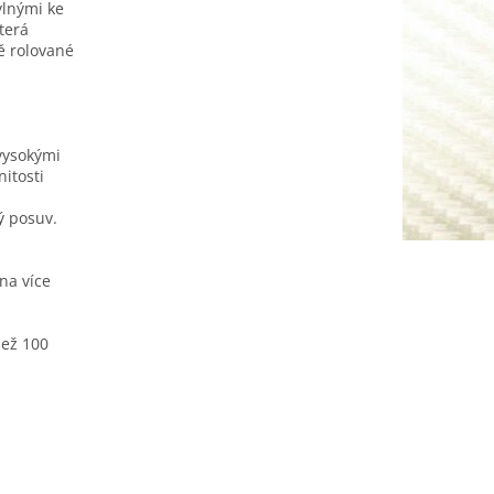
ylnými ke
terá
ě rolované
 vysokými
itosti
ý posuv.
na více
než 100