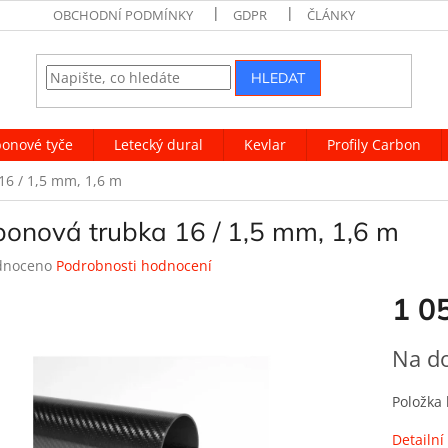
OBCHODNÍ PODMÍNKY
GDPR
ČLÁNKY
HLEDAT
onové tyče
Letecký dural
Kevlar
Profily Carbon
16 / 1,5 mm, 1,6 m
bonová trubka 16 / 1,5 mm, 1,6 m
né
dnoceno
Podrobnosti hodnocení
ení
1 0
tu
Měrná
Na d
cena:
ek.
Položka
Detailní