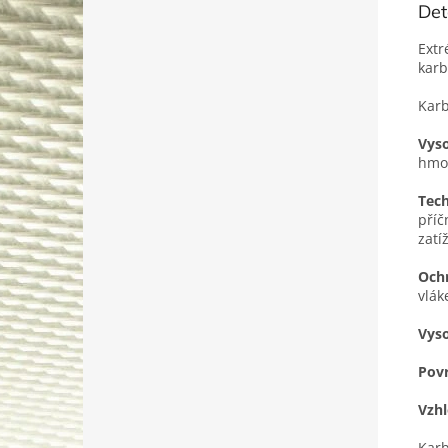
Det
Extr
karb
Karb
Vys
hmo
Tech
příč
zatí
Och
vlák
Vyso
Povr
Vzhl
Karb