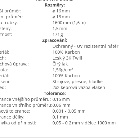
Rozměry:
ší průměr:
⌀ 16 mm
řní průměr:
⌀ 13 mm
a trubky:
1600 mm (1,6 m)
 stěny:
1,5 mm
tnost:
171 g
Zpracování:
Ochranný - UV rezistentní nátěr
riál:
100% Karbon
ch:
Lesklý 3K Twill
chová úprava:
Čirý lak
ota:
1,56g/cm³
riál:
100% Karbon
šení:
Strojové, přesné, hladké
ed:
2x2 keprová vazba vláken
Tolerance:
rance vnějšího průměru:
0,15 mm
rance vnitřního průměru:
0,06 mm
ová tolerance:
0,001 - 0,05 mm
rance délky:
0,1 mm
ylka od přímosti:
0,05 - 0,2 mm v délce 1000 mm