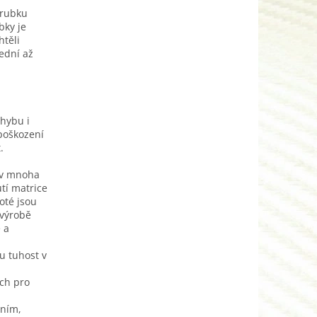
trubku
bky je
těli
ední až
ohybu i
 poškození
.
 v mnoha
tí matrice
oté jsou
 výrobě
 a
u tuhost v
ách pro
ením,