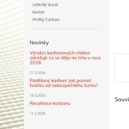
n
Letecký dural
e
Kevlar
l
Profily Carbon
Novinky
Výrobci karbonových vláken
zdražují: co se děje na trhu v roce
2026
21.3.2026
Padělaný karbon: Jak poznat
kvalitu od nebezpečného šuntu?
19.3.2026
Souvi
Recyklace karbonu
11.2.2026