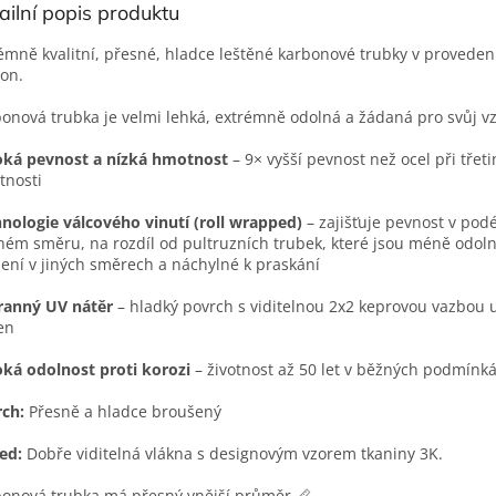
ailní popis produktu
émně kvalitní, přesné, hladce leštěné karbonové trubky v provede
on.
onová trubka je velmi lehká, extrémně odolná a žádaná pro svůj v
oká pevnost a nízká hmotnost
– 9× vyšší pevnost než ocel při třet
tnosti
nologie válcového vinutí (roll wrapped)
– zajišťuje pevnost v pod
ném směru, na rozdíl od pultruzních trubek, které jsou méně odoln
žení v jiných směrech a náchylné k praskání
ranný UV nátěr
– hladký povrch s viditelnou 2x2 keprovou vazbou 
en
ká odolnost proti korozi
– životnost až 50 let v běžných podmínk
ch:
Přesně a hladce broušený
ed:
Dobře viditelná vlákna s designovým vzorem tkaniny 3K.
onová trubka má přesný vnější průměr.📏