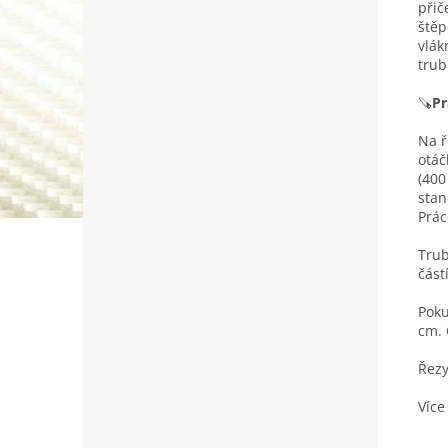
přič
štěp
vlák
trub
🪚
Pr
Na ř
otáč
(400
stan
Prác
Trub
část
Poku
cm. 
Řezy
Více