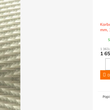
Karbo
mm, 
S
1 363
1 6
D
Popi