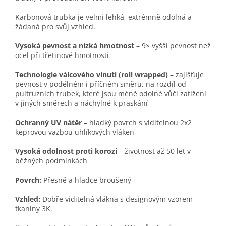
Karbonová trubka je velmi lehká, extrémně odolná a
žádaná pro svůj vzhled.
Vysoká pevnost a nízká hmotnost
– 9× vyšší pevnost než
ocel při třetinové hmotnosti
Technologie válcového vinutí (roll wrapped)
– zajišťuje
pevnost v podélném i příčném směru, na rozdíl od
pultruzních trubek, které jsou méně odolné vůči zatížení
v jiných směrech a náchylné k praskání
Ochranný UV nátěr
– hladký povrch s viditelnou 2x2
keprovou vazbou uhlíkových vláken
Vysoká odolnost proti korozi
– životnost až 50 let v
běžných podmínkách
Povrch:
Přesně a hladce broušený
Vzhled:
Dobře viditelná vlákna s designovým vzorem
tkaniny 3K.