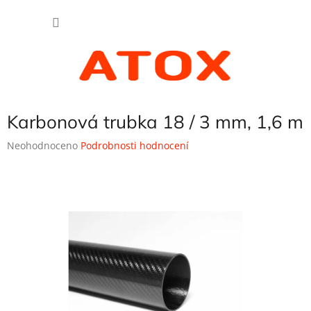
Přejít
NÁKU
na
obsah
KOŠÍK
Karbonová trubka 18 / 3 mm, 1,6 m
Průměrné
Neohodnoceno
Podrobnosti hodnocení
hodnocení
produktu
je
0,0
z
5
hvězdiček.