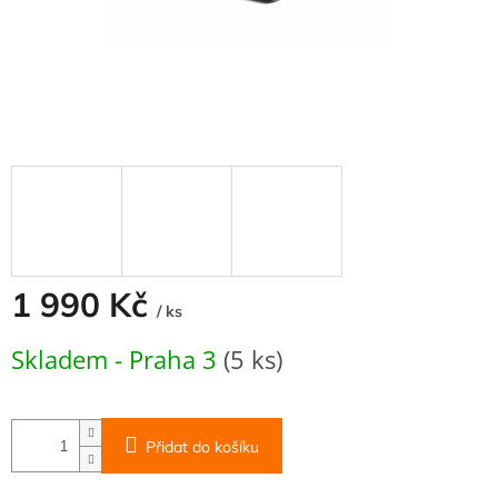
1 990 Kč
/ ks
Měrná
Skladem - Praha 3
(5 ks)
cena:
Přidat do košíku