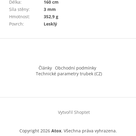
Délka
:
160 cm
Síla stěny
:
3 mm
Hmotnost
:
352,9 g
Povrch
:
Lesklý
Z
á
p
a
t
Články
Obchodní podmínky
í
Technické parametry trubek (CZ)
Vytvořil Shoptet
Copyright 2026
Atox
. Všechna práva vyhrazena.