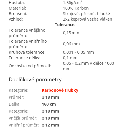
Hustota:
1,56g/cm³
Materiál:
100% Karbon
Broušení:
Strojové, přesné, hladké
Vzhled:
2x2 keprová vazba vláken
Tolerance:
Tolerance vnějšího
0,15 mm
průměru:
Tolerance vnitřního
0,06 mm
průměru:
Kruhová tolerance:
0,001 - 0,05 mm
Tolerance délky:
0,1 mm
0,05 - 0,2 mm v délce 1000
Odchylka od přímosti:
mm
Doplňkové parametry
Kategorie
:
Karbonové trubky
Průměr
:
⌀ 18 mm
Délka
:
160 cm
Kategorie
:
⌀ 18 mm
Vnější průměr
:
⌀ 18 mm
Vnitřní průměr
:
⌀ 12 mm