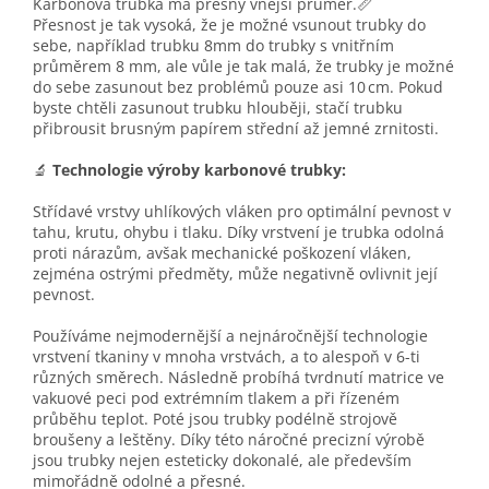
Karbonová trubka má přesný vnější průměr.📏
Přesnost je tak vysoká, že je možné vsunout trubky do
sebe, například trubku 8mm do trubky s vnitřním
průměrem 8 mm, ale vůle je tak malá, že trubky je možné
do sebe zasunout bez problémů pouze asi 10 cm. Pokud
byste chtěli zasunout trubku hlouběji, stačí trubku
přibrousit brusným papírem střední až jemné zrnitosti.
🔬
Technologie výroby karbonové trubky:
Střídavé vrstvy uhlíkových vláken pro optimální pevnost v
tahu, krutu, ohybu i tlaku. Díky vrstvení je trubka odolná
proti nárazům, avšak mechanické poškození vláken,
zejména ostrými předměty, může negativně ovlivnit její
pevnost.
Používáme nejmodernější a nejnáročnější technologie
vrstvení tkaniny v mnoha vrstvách, a to alespoň v 6-ti
různých směrech. Následně probíhá tvrdnutí matrice ve
vakuové peci pod extrémním tlakem a při řízeném
průběhu teplot. Poté jsou trubky podélně strojově
broušeny a leštěny. Díky této náročné precizní výrobě
jsou trubky nejen esteticky dokonalé, ale především
mimořádně odolné a přesné.