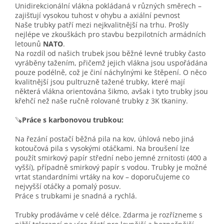
Unidirekcionální vlákna pokládaná v různých směrech –
zajišťují vysokou tuhost v ohybu a axiální pevnost
Naše trubky patří mezi nejkvalitnější na trhu. Prošly
nejlépe ve zkouškách pro stavbu bezpilotních armádních
letounů
NATO
.
Na rozdíl od našich trubek jsou běžné levné trubky často
vyráběny tažením, přičemž jejich vlákna jsou uspořádána
pouze podélně, což je činí náchylnými ke štěpení. O něco
kvalitnější jsou pultruzně tažené trubky, které mají
některá vlákna orientována šikmo, avšak i tyto trubky jsou
křehčí než naše ručně rolované trubky z 3K tkaniny.
🪚
Práce s karbonovou trubkou:
Na řezání postačí běžná pila na kov, úhlová nebo jiná
kotoučová pila s vysokými otáčkami. Na broušení lze
použít smirkový papír střední nebo jemné zrnitosti (400 a
vyšší), případně smirkový papír s vodou. Trubky je možné
vrtat standardními vrtáky na kov – doporučujeme co
nejvyšší otáčky a pomalý posuv.
Práce s trubkami je snadná a rychlá.
Trubky prodáváme v celé délce. Zdarma je rozřízneme s