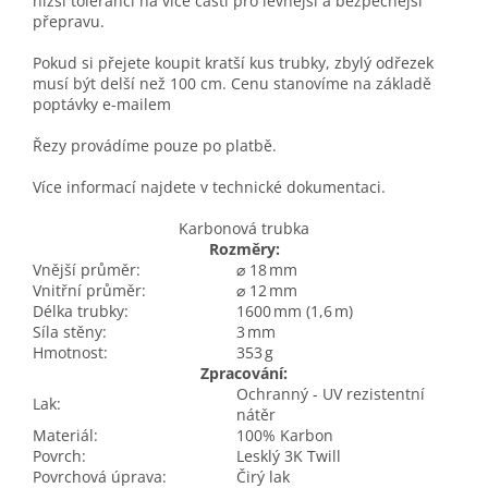
nižší tolerancí na více částí pro levnější a bezpečnější
přepravu.
Pokud si přejete koupit kratší kus trubky, zbylý odřezek
musí být delší než 100 cm. Cenu stanovíme na základě
poptávky e-mailem
Řezy provádíme pouze po platbě.
Více informací najdete v technické dokumentaci.
Karbonová trubka
Rozměry:
Vnější průměr:
⌀ 18 mm
Vnitřní průměr:
⌀ 12 mm
Délka trubky:
1600 mm (1,6 m)
Síla stěny:
3 mm
Hmotnost:
353 g
Zpracování:
Ochranný - UV rezistentní
Lak:
nátěr
Materiál:
100% Karbon
Povrch:
Lesklý 3K Twill
Povrchová úprava:
Čirý lak