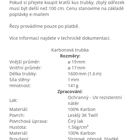
Pokud si přejete koupit kratší kus trubky, zbylý odřezek
musí být delší než 100 cm. Cenu stanovíme na základě
poptávky e-mailem
Řezy provádíme pouze po platbě.
Více informací najdete v technické dokumentaci.
Karbonová trubka
Rozměry:
Vnější průměr:
⌀ 19 mm
Vnitřní průměr:
⌀ 17 mm
Délka trubky:
1600 mm (1,6 m)
Síla stěny:
1 mm
Hmotnost:
141 g
Zpracování:
Ochranný - UV rezistentní
Lak:
nátěr
Materiál:
100% Karbon
Povrch:
Lesklý 3K Twill
Povrchová úprava:
Čirý lak
Hustota:
1,56g/cm³
Materiál:
100% Karbon
Broušení:
Strojové, přesné, hladké