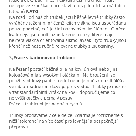
nejlépe ve zkouškách pro stavbu bezpilotních armádních
letounů
NATO
.
Na rozdíl od našich trubek jsou běžné levné trubky často
vyráběny tažením, přičemž jejich vlákna jsou uspořádána
pouze podélně, což je činí náchylnými ke štěpení. O něco
kvalitnější jsou pultruzně tažené trubky, které mají
některá vlákna orientována šikmo, avšak i tyto trubky jsou
křehčí než naše ručně rolované trubky z 3K tkaniny.
🪚
Práce s karbonovou trubkou:
Na řezání postačí běžná pila na kov, úhlová nebo jiná
kotoučová pila s vysokými otáčkami. Na broušení lze
použít smirkový papír střední nebo jemné zrnitosti (400 a
vyšší), případně smirkový papír s vodou. Trubky je možné
vrtat standardními vrtáky na kov – doporučujeme co
nejvyšší otáčky a pomalý posuv.
Práce s trubkami je snadná a rychlá.
Trubky prodáváme v celé délce. Zdarma je rozřízneme s
nižší tolerancí na více částí pro levnější a bezpečnější
přepravu.