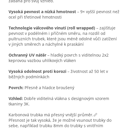
žádaná pro svůj vzhled.
Vysoká pevnost a nízká hmotnost
– 9× vyšší pevnost než
ocel při třetinové hmotnosti
Technologie válcového vinutí (roll wrapped)
– zajišťuje
pevnost v podélném i příčném směru, na rozdíl od
pultruzních trubek, které jsou méně odolné vůči zatížení
v jiných směrech a náchylné k praskání
Ochranný UV nátěr
– hladký povrch s viditelnou 2x2
keprovou vazbou uhlíkových vláken
Vysoká odolnost proti korozi
– životnost až 50 let v
běžných podmínkách
Povrch:
Přesně a hladce broušený
Vzhled:
Dobře viditelná vlákna s designovým vzorem
tkaniny 3K.
Karbonová trubka má přesný vnější průměr.📏
Přesnost je tak vysoká, že je možné vsunout trubky do
sebe, například trubku 8mm do trubky s vnitřním