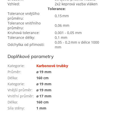
Vzhled:
2x2 keprová vazba vláken
Tolerance:
Tolerance vnějšího
0,15 mm
průměru:
Tolerance vnitřního
0,06 mm
průměru:
Kruhová tolerance:
0,001 - 0,05 mm
Tolerance délky:
0,1 mm
0,05 - 0,2 mm v délce 1000
Odchylka od přímosti:
mm
Doplňkové parametry
Kategorie
:
Karbonové trubky
Průměr
:
⌀ 19 mm
Délka
:
160 cm
Kategorie
:
⌀ 19 mm
Vnější průměr
:
⌀ 19 mm
Vnitřní průměr
:
⌀ 17 mm
Délka
:
160 cm
Síla stěny
:
1 mm