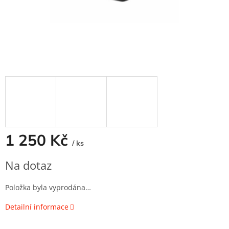
1 250 Kč
/ ks
Měrná
Na dotaz
cena:
Položka byla vyprodána…
Detailní informace