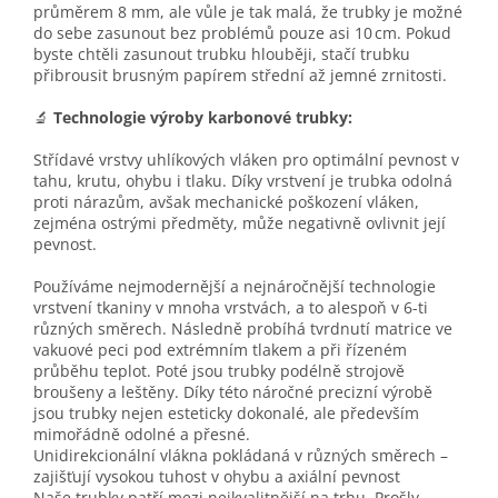
průměrem 8 mm, ale vůle je tak malá, že trubky je možné
do sebe zasunout bez problémů pouze asi 10 cm. Pokud
byste chtěli zasunout trubku hlouběji, stačí trubku
přibrousit brusným papírem střední až jemné zrnitosti.
🔬
Technologie výroby karbonové trubky:
Střídavé vrstvy uhlíkových vláken pro optimální pevnost v
tahu, krutu, ohybu i tlaku. Díky vrstvení je trubka odolná
proti nárazům, avšak mechanické poškození vláken,
zejména ostrými předměty, může negativně ovlivnit její
pevnost.
Používáme nejmodernější a nejnáročnější technologie
vrstvení tkaniny v mnoha vrstvách, a to alespoň v 6-ti
různých směrech. Následně probíhá tvrdnutí matrice ve
vakuové peci pod extrémním tlakem a při řízeném
průběhu teplot. Poté jsou trubky podélně strojově
broušeny a leštěny. Díky této náročné precizní výrobě
jsou trubky nejen esteticky dokonalé, ale především
mimořádně odolné a přesné.
Unidirekcionální vlákna pokládaná v různých směrech –
zajišťují vysokou tuhost v ohybu a axiální pevnost
Naše trubky patří mezi nejkvalitnější na trhu. Prošly