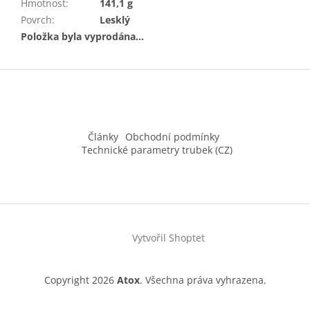
Hmotnost
:
141,1 g
Povrch
:
Lesklý
Položka byla vyprodána…
Z
á
p
a
t
Články
Obchodní podmínky
í
Technické parametry trubek (CZ)
Vytvořil Shoptet
Copyright 2026
Atox
. Všechna práva vyhrazena.