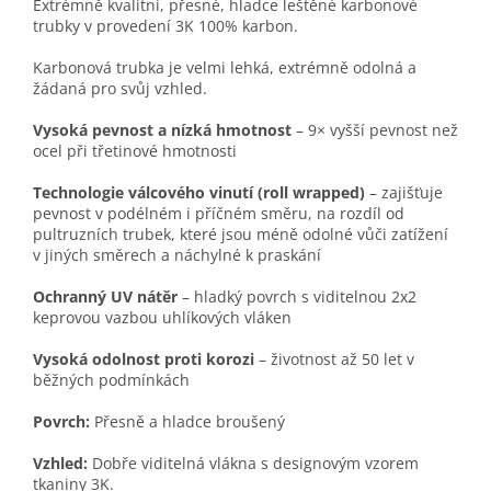
Extrémně kvalitní, přesné, hladce leštěné karbonové
trubky v provedení 3K 100% karbon.
Karbonová trubka je velmi lehká, extrémně odolná a
žádaná pro svůj vzhled.
Vysoká pevnost a nízká hmotnost
– 9× vyšší pevnost než
ocel při třetinové hmotnosti
Technologie válcového vinutí (roll wrapped)
– zajišťuje
pevnost v podélném i příčném směru, na rozdíl od
pultruzních trubek, které jsou méně odolné vůči zatížení
v jiných směrech a náchylné k praskání
Ochranný UV nátěr
– hladký povrch s viditelnou 2x2
keprovou vazbou uhlíkových vláken
Vysoká odolnost proti korozi
– životnost až 50 let v
běžných podmínkách
Povrch:
Přesně a hladce broušený
Vzhled:
Dobře viditelná vlákna s designovým vzorem
tkaniny 3K.