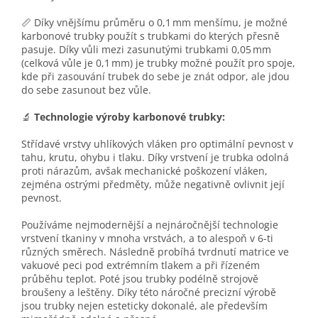
📏 Díky vnějšímu průměru o 0,1 mm menšímu, je možné
karbonové trubky použít s trubkami do kterých přesně
pasuje. Díky vůli mezi zasunutými trubkami 0,05 mm
(celková vůle je 0,1 mm) je trubky možné použít pro spoje,
kde při zasouvání trubek do sebe je znát odpor, ale jdou
do sebe zasunout bez vůle.
🔬
Technologie výroby karbonové trubky:
Střídavé vrstvy uhlíkových vláken pro optimální pevnost v
tahu, krutu, ohybu i tlaku. Díky vrstvení je trubka odolná
proti nárazům, avšak mechanické poškození vláken,
zejména ostrými předměty, může negativně ovlivnit její
pevnost.
Používáme nejmodernější a nejnáročnější technologie
vrstvení tkaniny v mnoha vrstvách, a to alespoň v 6-ti
různých směrech. Následně probíhá tvrdnutí matrice ve
vakuové peci pod extrémním tlakem a při řízeném
průběhu teplot. Poté jsou trubky podélně strojově
broušeny a leštěny. Díky této náročné precizní výrobě
jsou trubky nejen esteticky dokonalé, ale především