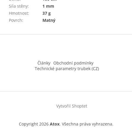
Síla stěny
:
1 mm
Hmotnost
:
37 g
Povrch
:
Matný
Z
á
p
a
t
Články
Obchodní podmínky
í
Technické parametry trubek (CZ)
Vytvořil Shoptet
Copyright 2026
Atox
. Všechna práva vyhrazena.