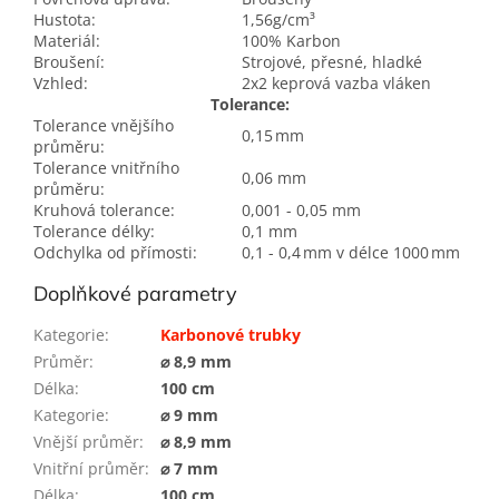
Hustota:
1,56g/cm³
Materiál:
100% Karbon
Broušení:
Strojové, přesné, hladké
Vzhled:
2x2 keprová vazba vláken
Tolerance:
Tolerance vnějšího
0,15 mm
průměru:
Tolerance vnitřního
0,06 mm
průměru:
Kruhová tolerance:
0,001 - 0,05 mm
Tolerance délky:
0,1 mm
Odchylka od přímosti:
0,1 - 0,4 mm v délce 1000 mm
Doplňkové parametry
Kategorie
:
Karbonové trubky
Průměr
:
⌀ 8,9 mm
Délka
:
100 cm
Kategorie
:
⌀ 9 mm
Vnější průměr
:
⌀ 8,9 mm
Vnitřní průměr
:
⌀ 7 mm
Délka
:
100 cm