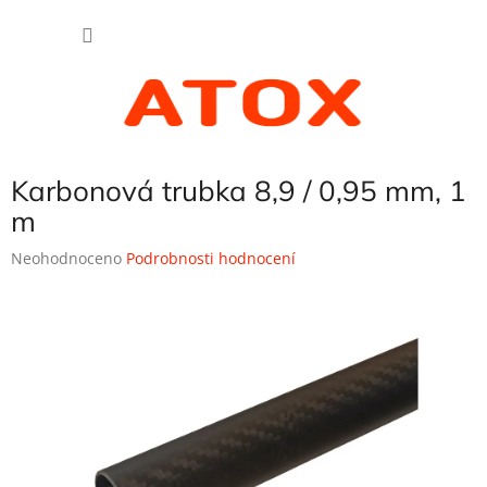
Přejít
NÁKU
na
obsah
KOŠÍK
Karbonová trubka 8,9 / 0,95 mm, 1
m
Průměrné
Neohodnoceno
Podrobnosti hodnocení
hodnocení
produktu
je
0,0
z
5
hvězdiček.