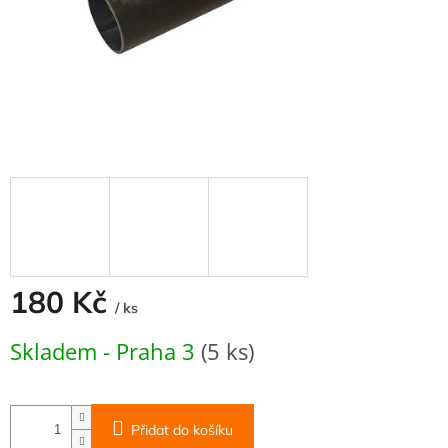
180 Kč
/ ks
Měrná
Skladem - Praha 3
(5 ks)
cena:
Přidat do košíku