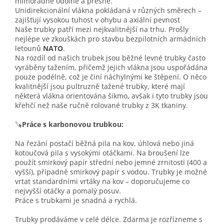
mimořádně odolné a přesné.
Unidirekcionální vlákna pokládaná v různých směrech –
zajišťují vysokou tuhost v ohybu a axiální pevnost
Naše trubky patří mezi nejkvalitnější na trhu. Prošly
nejlépe ve zkouškách pro stavbu bezpilotních armádních
letounů
NATO
.
Na rozdíl od našich trubek jsou běžné levné trubky často
vyráběny tažením, přičemž jejich vlákna jsou uspořádána
pouze podélně, což je činí náchylnými ke štěpení. O něco
kvalitnější jsou pultruzně tažené trubky, které mají
některá vlákna orientována šikmo, avšak i tyto trubky jsou
křehčí než naše ručně rolované trubky z 3K tkaniny.
🪚
Práce s karbonovou trubkou:
Na řezání postačí běžná pila na kov, úhlová nebo jiná
kotoučová pila s vysokými otáčkami. Na broušení lze
použít smirkový papír střední nebo jemné zrnitosti (400 a
vyšší), případně smirkový papír s vodou. Trubky je možné
vrtat standardními vrtáky na kov – doporučujeme co
nejvyšší otáčky a pomalý posuv.
Práce s trubkami je snadná a rychlá.
Trubky prodáváme v celé délce. Zdarma je rozřízneme s