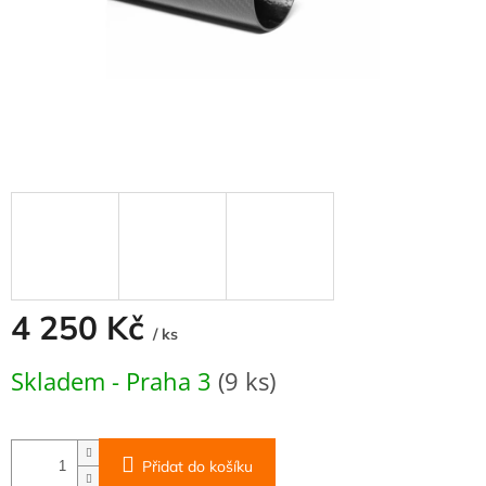
4 250 Kč
/ ks
Měrná
Skladem - Praha 3
(9 ks)
cena:
Přidat do košíku