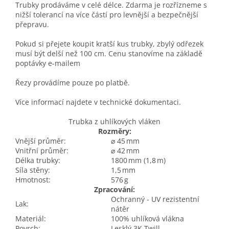
Trubky prodáváme v celé délce. Zdarma je rozřízneme s
nižší tolerancí na více částí pro levnější a bezpečnější
přepravu.
Pokud si přejete koupit kratší kus trubky, zbylý odřezek
musí být delší než 100 cm. Cenu stanovíme na základě
poptávky e-mailem
Řezy provádíme pouze po platbě.
Více informací najdete v technické dokumentaci.
Trubka z uhlíkových vláken
Rozměry:
Vnější průměr:
⌀ 45 mm
Vnitřní průměr:
⌀ 42 mm
Délka trubky:
1800 mm (1,8 m)
Síla stěny:
1,5 mm
Hmotnost:
576 g
Zpracování:
Ochranný - UV rezistentní
Lak:
nátěr
Materiál:
100% uhlíková vlákna
Povrch:
Lesklý 3K Twill