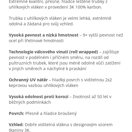
Extrémně kvalitní, přesné, hladce leštěné trubky z
uhlíkových vláken v provedení 3K 100% karbon.
Trubka z uhlíkových vláken je velmi lehká, extrémně
odolná a žádaná pro svůj vzhled.
Vysoká pevnost a nízká hmotnost
– 9× vyšší pevnost než
ocel při třetinové hmotnosti
Technologie válcového vinutí (roll wrapped)
– zajišťuje
pevnost v podélném i příčném směru, na rozdíl od
pultruzních trubek, které jsou méně odolné vůči zatížení
v jiných směrech a náchylné k praskání
Ochranný UV nátěr
– hladký povrch s viditelnou 2x2
keprovou vazbou uhlíkových vláken
Vysoká odolnost proti korozi
– životnost až 50 let v
běžných podmínkách
Povrch:
Přesně a hladce broušený
Vzhled:
Dobře viditelná vlákna s designovým vzorem
tkaniny 3K.