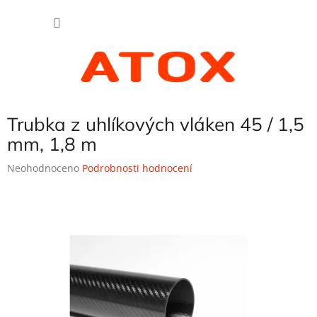
Přejít
NÁKU
na
obsah
KOŠÍK
Trubka z uhlíkových vláken 45 / 1,5
mm, 1,8 m
Průměrné
Neohodnoceno
Podrobnosti hodnocení
hodnocení
produktu
je
0,0
z
5
hvězdiček.