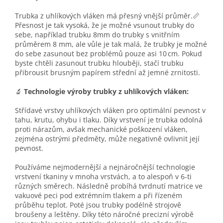
Trubka z uhlíkových vláken má přesný vnější průměr.📏
Přesnost je tak vysoká, že je možné vsunout trubky do
sebe, například trubku 8mm do trubky s vnitřním
průměrem 8 mm, ale vůle je tak malá, že trubky je možné
do sebe zasunout bez problémů pouze asi 10 cm. Pokud
byste chtěli zasunout trubku hlouběji, stačí trubku
přibrousit brusným papírem střední až jemné zrnitosti.
🔬
Technologie výroby trubky z uhlíkových vláken:
Střídavé vrstvy uhlíkových vláken pro optimální pevnost v
tahu, krutu, ohybu i tlaku. Díky vrstvení je trubka odolná
proti nárazům, avšak mechanické poškození vláken,
zejména ostrými předměty, může negativně ovlivnit její
pevnost.
Používáme nejmodernější a nejnáročnější technologie
vrstvení tkaniny v mnoha vrstvách, a to alespoň v 6-ti
různých směrech. Následně probíhá tvrdnutí matrice ve
vakuové peci pod extrémním tlakem a při řízeném
průběhu teplot. Poté jsou trubky podélně strojově
broušeny a leštěny. Díky této náročné precizní výrobě