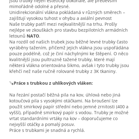
jsou trubky nejen esteticky dokonalé, ale především
mimořádně odolné a přesné.
Unidirekcionální vlákna pokládaná v různých směrech –
zajišťují vysokou tuhost v ohybu a axiální pevnost
Naše trubky patří mezi nejkvalitnější na trhu. Prošly
nejlépe ve zkouškách pro stavbu bezpilotních armádních
letounů
NATO
.
Na rozdíl od našich trubek jsou běžné levné trubky často
vyráběny tažením, přičemž jejich vlákna jsou uspořádána
pouze podélně, což je činí náchylnými ke štěpení. O něco
kvalitnější jsou pultruzně tažené trubky, které mají
některá vlákna orientována šikmo, avšak i tyto trubky jsou
křehčí než naše ručně rolované trubky z 3K tkaniny.
🪚
Práce s trubkou z uhlíkových vláken:
Na řezání postačí běžná pila na kov, úhlová nebo jiná
kotoučová pila s vysokými otáčkami. Na broušení lze
použít smirkový papír střední nebo jemné zrnitosti (400 a
vyšší), případně smirkový papír s vodou. Trubky je možné
vrtat standardními vrtáky na kov – doporučujeme co
nejvyšší otáčky a pomalý posuv.
Práce s trubkami je snadná a rychlá.