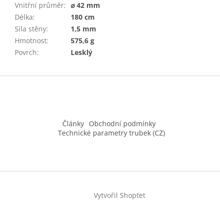
Vnitřní průměr
:
⌀ 42 mm
Délka
:
180 cm
Síla stěny
:
1,5 mm
Hmotnost
:
575,6 g
Povrch
:
Lesklý
Z
á
p
a
t
Články
Obchodní podmínky
í
Technické parametry trubek (CZ)
Vytvořil Shoptet