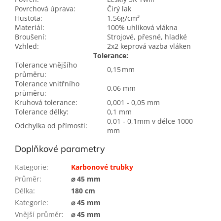
Povrchová úprava:
Čirý lak
Hustota:
1,56g/cm³
Materiál:
100% uhlíková vlákna
Broušení:
Strojové, přesné, hladké
Vzhled:
2x2 keprová vazba vláken
Tolerance:
Tolerance vnějšího
0,15 mm
průměru:
Tolerance vnitřního
0,06 mm
průměru:
Kruhová tolerance:
0,001 - 0,05 mm
Tolerance délky:
0,1 mm
0,01 - 0,1mm v délce 1000
Odchylka od přímosti:
mm
Doplňkové parametry
Kategorie
:
Karbonové trubky
Průměr
:
⌀ 45 mm
Délka
:
180 cm
Kategorie
:
⌀ 45 mm
Vnější průměr
:
⌀ 45 mm