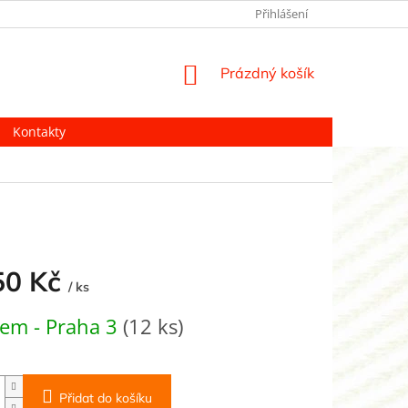
Přihlášení
NÁKUPNÍ
Prázdný košík
KOŠÍK
Kontakty
50 Kč
/ ks
em - Praha 3
(12 ks)
Přidat do košíku