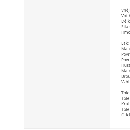
Vněj
Vnit
Délk
Síla
Hmo
Lak:
Mate
Povr
Povr
Hust
Mate
Brou
Vzhl
Tole
Tole
Kruh
Tole
Odch