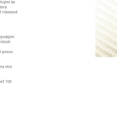
ylnými ke
terá
ě rolované
 vysokými
itosti
ý posuv.
na více
než 100