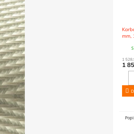
Karbo
mm, 
S
1 528
1 8
D
Popi