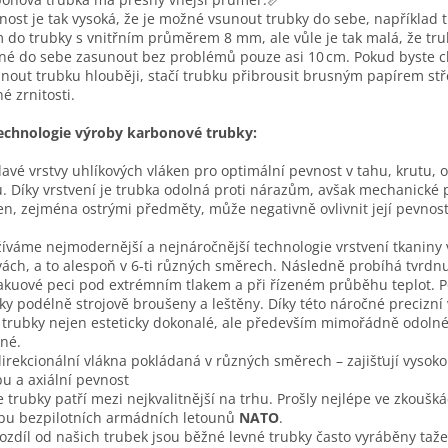
nost je tak vysoká, že je možné vsunout trubky do sebe, například 
do trubky s vnitřním průměrem 8 mm, ale vůle je tak malá, že tru
é do sebe zasunout bez problémů pouze asi 10 cm. Pokud byste ch
nout trubku hlouběji, stačí trubku přibrousit brusným papírem stř
é zrnitosti.
echnologie výroby karbonové trubky:
davé vrstvy uhlíkových vláken pro optimální pevnost v tahu, krutu, 
u. Díky vrstvení je trubka odolná proti nárazům, avšak mechanické
en, zejména ostrými předměty, může negativně ovlivnit její pevnost
íváme nejmodernější a nejnáročnější technologie vrstvení tkaniny
vách, a to alespoň v 6-ti různých směrech. Následně probíhá tvrdnu
akuové peci pod extrémním tlakem a při řízeném průběhu teplot. P
ky podélně strojově broušeny a leštěny. Díky této náročné precizní
 trubky nejen esteticky dokonalé, ale především mimořádně odolné
né.
irekcionální vlákna pokládaná v různých směrech – zajišťují vysoko
u a axiální pevnost
 trubky patří mezi nejkvalitnější na trhu. Prošly nejlépe ve zkoušk
bu bezpilotních armádních letounů
NATO
.
ozdíl od našich trubek jsou běžné levné trubky často vyráběny taž