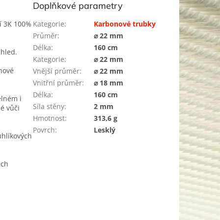
Doplňkové parametry
ní 3K 100%
Kategorie
:
Karbonové trubky
Průměr
:
⌀ 22 mm
Délka
:
160 cm
zhled.
Kategorie
:
⌀ 22 mm
inové
Vnější průměr
:
⌀ 22 mm
Vnitřní průměr
:
⌀ 18 mm
Délka
:
160 cm
élném i
Síla stěny
:
2 mm
é vůči
Hmotnost
:
313,6 g
Povrch
:
Lesklý
uhlíkových
ách