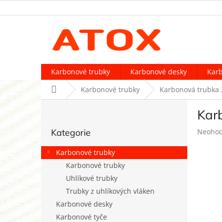
Přejít
na
obsah
Karbonové trubky
Karbonové desky
Karb
Domů
Karbonové trubky
Karbonová trubka 
P
Kar
o
Přeskočit
s
Průměr
Kategorie
Neoho
kategorie
t
hodnoc
r
produk
Karbonové trubky
a
je
Karbonové trubky
n
0,0
Uhlíkové trubky
z
n
5
í
Trubky z uhlíkových vláken
hvězdič
p
Karbonové desky
a
Karbonové tyče