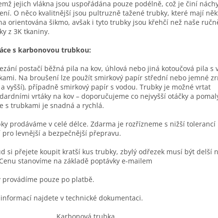
emž jejich vlákna jsou uspořádána pouze podélně, což je činí nách
ení. O něco kvalitnější jsou pultruzně tažené trubky, které mají něk
na orientována šikmo, avšak i tyto trubky jsou křehčí než naše ručn
ky z 3K tkaniny.
áce s karbonovou trubkou:
ezání postačí běžná pila na kov, úhlová nebo jiná kotoučová pila s
kami. Na broušení lze použít smirkový papír střední nebo jemné zrn
 a vyšší), případně smirkový papír s vodou. Trubky je možné vrtat
dardními vrtáky na kov – doporučujeme co nejvyšší otáčky a pomal
e s trubkami je snadná a rychlá.
ky prodáváme v celé délce. Zdarma je rozřízneme s nižší tolerancí 
í pro levnější a bezpečnější přepravu.
d si přejete koupit kratší kus trubky, zbylý odřezek musí být delší 
Cenu stanovíme na základě poptávky e-mailem
 provádíme pouze po platbě.
 informací najdete v technické dokumentaci.
Karbonová trubka