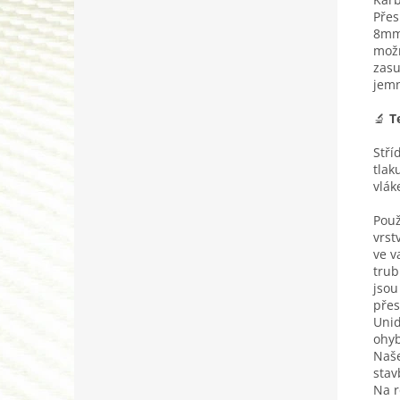
Přes
8mm 
možn
zasu
jemn
🔬
T
Stří
tlak
vlák
Použ
vrst
ve v
trub
jsou
přes
Unid
ohyb
Naše
stav
Na r