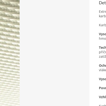
Det
Extr
karb
Karb
Vys
hmo
Tech
příč
zatí
Och
vlák
Vyso
Povr
Vzhl
Karb