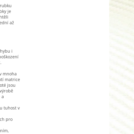
trubku
bky je
těli
ední až
ohybu i
 poškození
.
 v mnoha
tí matrice
oté jsou
 výrobě
 a
u tuhost v
ách pro
ením,