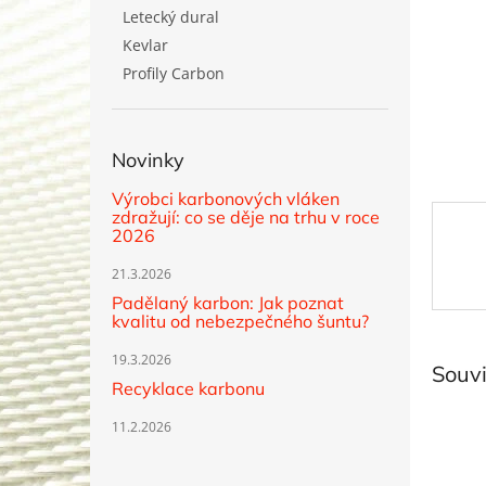
n
Letecký dural
e
Kevlar
l
Profily Carbon
Novinky
Výrobci karbonových vláken
zdražují: co se děje na trhu v roce
2026
21.3.2026
Padělaný karbon: Jak poznat
kvalitu od nebezpečného šuntu?
19.3.2026
Souvi
Recyklace karbonu
11.2.2026