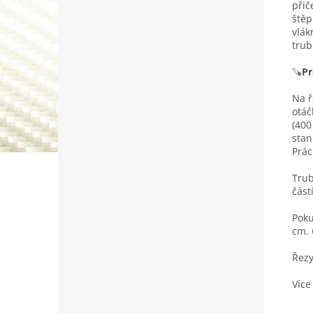
přič
štěp
vlák
trub
🪚
Pr
Na ř
otáč
(400
stan
Prác
Trub
část
Poku
cm. 
Řezy
Více