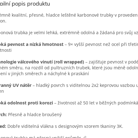
ailní popis produktu
émně kvalitní, přesné, hladce leštěné karbonové trubky v provede
on.
onová trubka je velmi lehká, extrémně odolná a žádaná pro svůj v
oká pevnost a nízká hmotnost
– 9× vyšší pevnost než ocel při třet
tnosti
nologie válcového vinutí (roll wrapped)
– zajišťuje pevnost v pod
ném směru, na rozdíl od pultruzních trubek, které jsou méně odoln
žení v jiných směrech a náchylné k praskání
ranný UV nátěr
– hladký povrch s viditelnou 2x2 keprovou vazbou 
en
ká odolnost proti korozi
– životnost až 50 let v běžných podmínk
ch:
Přesně a hladce broušený
ed:
Dobře viditelná vlákna s designovým vzorem tkaniny 3K.
onová trubka má přesný vnější průměr.📏